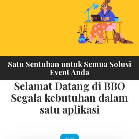
Our Services
keyboard_arrow_down
About Us
keyboard_arrow_down
Satu Sentuhan untuk Semua Solusi
Event Anda
Selamat Datang di BBO
Segala kebutuhan dalam
satu aplikasi