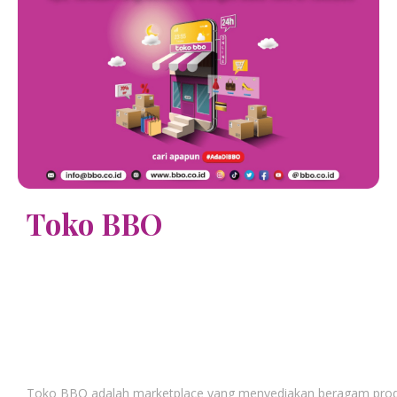
Toko BBO
Toko BBO adalah marketplace yang menyediakan beragam produ