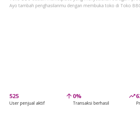
Ayo tambah penghasilanmu dengan membuka toko di Toko BB
525
arrow_upward
0%
trending_up
6
User penjual aktif
Transaksi berhasil
P