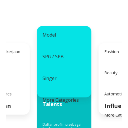
Model
 Pekerjaan
Fashion
SPG / SPB
Beauty
Singer
gories
Automotive
More Categories
Talents
jaan
Influen
More Catego
Daftar profilmu sebagai