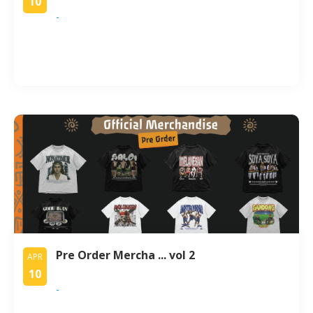
10
-
Pre Order Mercha ... vol 2
APR
10
-