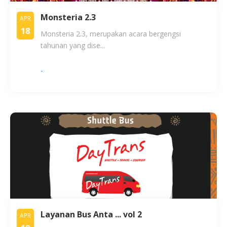
Monsteria 2.3
APR
18
Monsteria 2.3, merupakan acara bergengsi
tahunan yang dise...
-
Layanan Bus Anta ... vol 2
APR