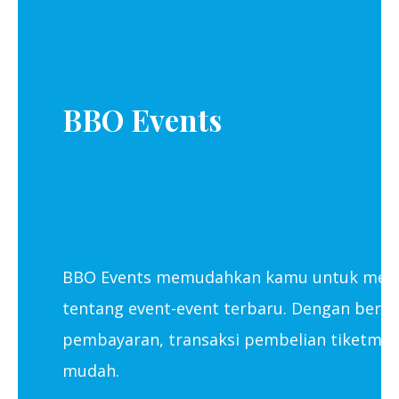
About Us
keyboard_arrow_down
BBO Events
BBO Events memudahkan kamu untuk menca
tentang event-event terbaru. Dengan berba
pembayaran, transaksi pembelian tiketmu 
mudah.