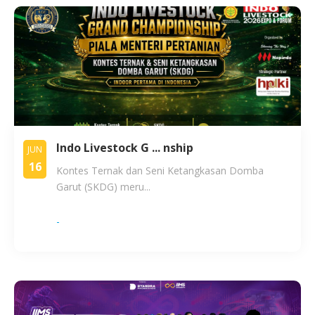
Indo Livestock G ... nship
JUN
16
Kontes Ternak dan Seni Ketangkasan Domba
Garut (SKDG) meru...
-